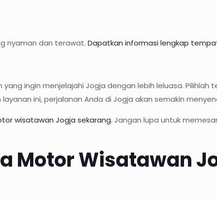
ng nyaman dan terawat.
Dapatkan informasi lengkap tempat
 yang ingin menjelajahi Jogja dengan lebih leluasa. Pilihl
ayanan ini, perjalanan Anda di Jogja akan semakin menyen
tor wisatawan Jogja sekarang.
Jangan lupa untuk memesan
a Motor Wisatawan J