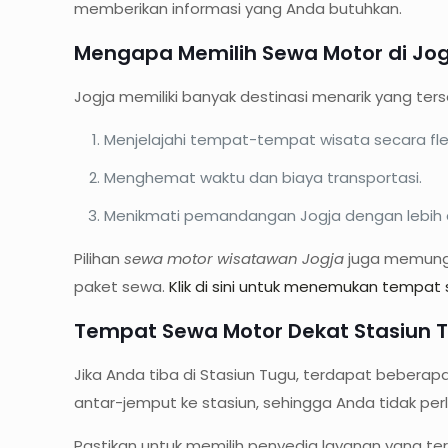
memberikan informasi yang Anda butuhkan.
Mengapa Memilih Sewa Motor di Jog
Jogja memiliki banyak destinasi menarik yang t
Menjelajahi tempat-tempat wisata secara flek
Menghemat waktu dan biaya transportasi.
Menikmati pemandangan Jogja dengan lebih 
Pilihan
sewa motor wisatawan Jogja
juga memungk
paket sewa.
Klik di sini untuk menemukan tempat
Tempat Sewa Motor Dekat Stasiun 
Jika Anda tiba di Stasiun Tugu, terdapat beber
antar-jemput ke stasiun, sehingga Anda tidak per
Pastikan untuk memilih penyedia layanan yang te