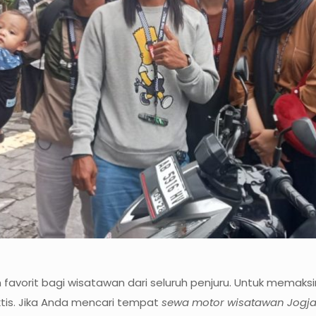
n favorit bagi wisatawan dari seluruh penjuru. Untuk memaks
tis. Jika Anda mencari tempat
sewa motor wisatawan Jogj