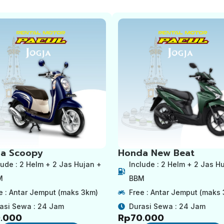
a Scoopy
Honda New Beat
lude : 2 Helm + 2 Jas Hujan +
Include : 2 Helm + 2 Jas H
M
BBM
e : Antar Jemput (maks 3km)
Free : Antar Jemput (maks
asi Sewa : 24 Jam
Durasi Sewa : 24 Jam
.000
Rp
70.000