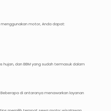
an menggunakan motor, Anda dapat:
as hujan, dan BBM yang sudah termasuk dalam
t. Beberapa di antaranya menawarkan layanan
 tips memilih tempat
sewa motor wisatawan