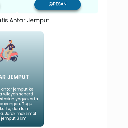
PESAN
atis Antar Jemput
AR JEMPUT
 antar jemput ke
 wilayah seperti
 stasiun yogyakarta
puyangan, Tugu
arta, dan lain
a. Jarak maksimal
r jemput 3 km