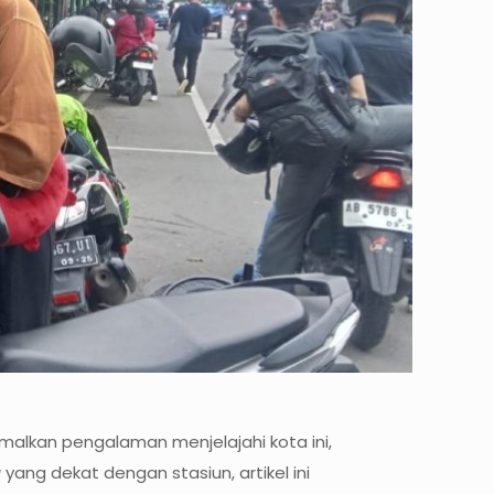
imalkan pengalaman menjelajahi kota ini,
a
yang dekat dengan stasiun, artikel ini