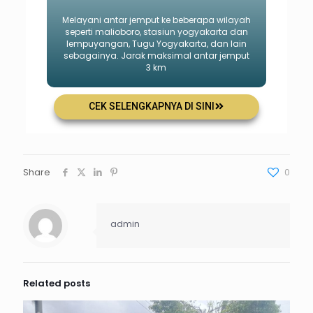
Melayani antar jemput ke beberapa wilayah
seperti malioboro, stasiun yogyakarta dan
lempuyangan, Tugu Yogyakarta, dan lain
sebagainya. Jarak maksimal antar jemput
3 km
CEK SELENGKAPNYA DI SINI
Share
0
admin
Related posts